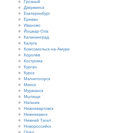
Грозный
Дзержинск
Екатеринбург
Ереван
Иваново
Йошкар-Ола
Калининград
Калуга
Комсомольск-на-Амуре
Королёв
Кострома
Курган
Курск
Магнитогорск
Минск
Мурманск
Мытищи
Нальчик
Нижневартовск
Нижнекамск
Нижний Тагил
Новороссийск
Орёл