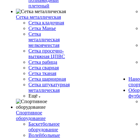
полиамидный
плетеный
Сетка металлическая
Сетка кладочная
Сетка Манье
Сетка
металлическая
мелкоячеистая
Сетка просечно-
вытяжная ЦПВС
Сетка рабица
Сетка сварная
Сетка тканая
Сетка шарнирная
Нане
Сетка штукатурная
спор
металлическая
Обор
Ещё
футб
Спортивное
оборудование
Баскетбольное
оборудование
Волейбольные