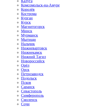
Калуга
Комсомольск-на-Амуре
Королёв
Кострома
Курган
Курск
Магнитогорск
Минск
Мурманск
Мытищи
Нальчик
Нижневартовск
Нижнекамск
Нижний Тагил
Новороссийск
Орёл
Орск
Петрозаводск
Подольск
Псков
Саранск
Севастополь
Симферополь
Смоленск
Сочи