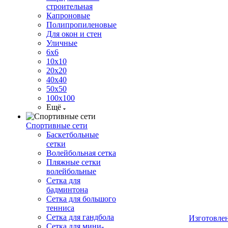
строительная
Капроновые
Полипропиленовые
Для окон и стен
Уличные
6х6
10х10
20х20
40х40
50х50
100х100
Ещё
Спортивные сети
Баскетбольные
сетки
Волейбольная сетка
Пляжные сетки
волейбольные
Сетка для
бадминтона
Сетка для большого
тенниса
Сетка для гандбола
Изготовле
Сетка для мини-