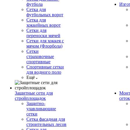
футбола
Изго
Сетка для
футбольных ворот
Сетка для
хоккейных ворот
Сетки для
переноски мячей
Сетки для хоккея с
мячом (Флорбола)
Сетки
страховочные
спортивные
Спортивные сетки
для водного поло
Ещё
Защитные сети для
Монт
стройплощадок
сеток
Защитно-
улавливающие
сетки
Сетка фасадная для
строительных лесов
Сетки для