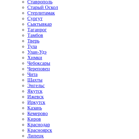
Ставрополь
Старый Оскол
Стерлитамак
Сургут
Сыктывкар
Таганрог
Тамбов
Тверь
Тула
Улан-Удэ
Химки
Чебоксары
Череповец
Чита
Шахты
Энгельс
Якутск
Ижевск
Иркутск
Казань
Кемерово
Киров
Краснодар
Красноярск
Липецк