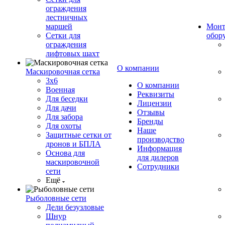
ограждения
лестничных
маршей
Монт
Сетки для
обор
ограждения
лифтовых шахт
О компании
Маскировочная сетка
3х6
О компании
Военная
Реквизиты
Для беседки
Лицензии
Для дачи
Отзывы
Для забора
Бренды
Для охоты
Наше
Защитные сетки от
производство
дронов и БПЛА
Информация
Основа для
для дилеров
маскировочной
Сотрудники
сети
Ещё
Рыболовные сети
Дели безузловые
Шнур