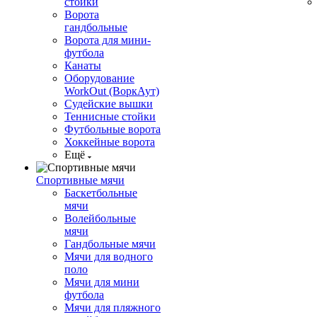
стойки
Ворота
гандбольные
Ворота для мини-
футбола
Канаты
Оборудование
WorkOut (ВоркАут)
Судейские вышки
Теннисные стойки
Футбольные ворота
Хоккейные ворота
Ещё
Спортивные мячи
Баскетбольные
мячи
Волейбольные
мячи
Гандбольные мячи
Мячи для водного
поло
Мячи для мини
футбола
Мячи для пляжного