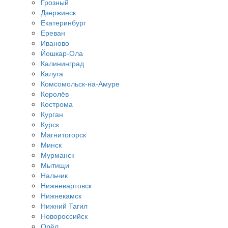
Грозный
Дзержинск
Екатеринбург
Ереван
Иваново
Йошкар-Ола
Калининград
Калуга
Комсомольск-на-Амуре
Королёв
Кострома
Курган
Курск
Магнитогорск
Минск
Мурманск
Мытищи
Нальчик
Нижневартовск
Нижнекамск
Нижний Тагил
Новороссийск
Орёл