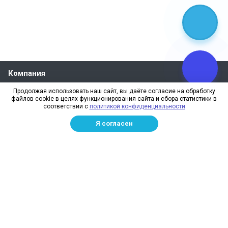
Компания
О компании
Продолжая использовать наш сайт, вы даёте согласие на обработку
файлов cookie в целях функционирования сайта и сбора статистики в
Реквизиты
соответствии с
политикой конфиденциальности
Лицензии
Я согласен
Отзывы
Бренды
Наше производство
Информация для дилеров
Сотрудники
Изготовление и монтаж
Доставка и оплата