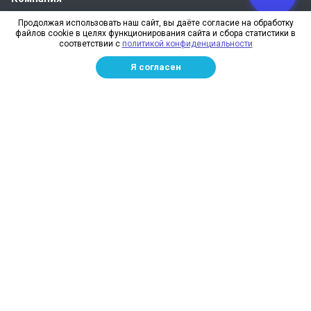
О компании
Продолжая использовать наш сайт, вы даёте согласие на обработку
файлов cookie в целях функционирования сайта и сбора статистики в
Реквизиты
соответствии с
политикой конфиденциальности
Лицензии
Я согласен
Отзывы
Бренды
Наше производство
Информация для дилеров
Сотрудники
Изготовление и монтаж
Доставка и оплата
Каталог
Сетка заградительная
Спортивные сети
Защитные сети для стройплощадок
Маскировочная сетка